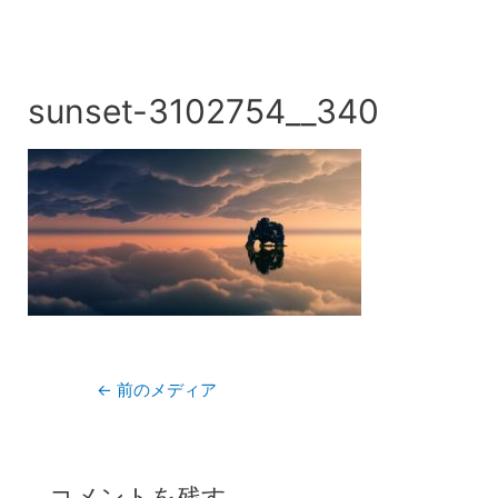
sunset-3102754__340
投
←
前のメディア
稿
ナ
ビ
コメントを残す